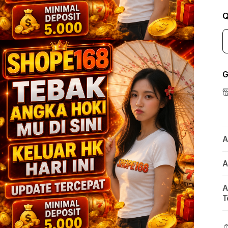
Q
Open
media
5
in
G
modal
A
A
A
T