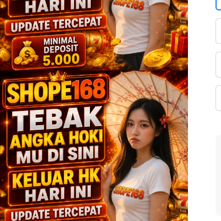
Open
media
3
in
modal