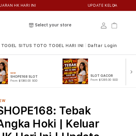
UARAN HK HARI INI
UPDATE KELUARAN HK 
Select your store
Log in
Cart
 TOGEL
SITUS TOTO
TOGEL HARI INI
Daftar
Login
NEW
SLOT GACOR
SHOPE168 SLOT
From $1285.00 SGD
From $1380.00 SGD
EW
SHOPE168: Tebak
Angka Hoki | Keluar