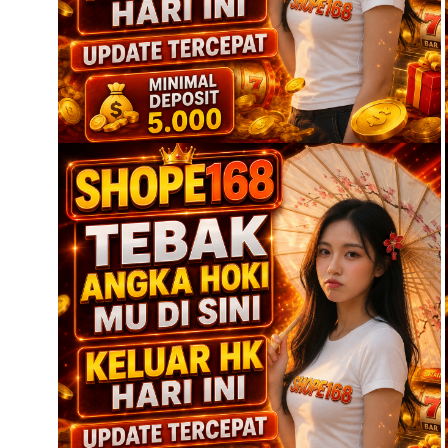
Open
media
2
in
modal