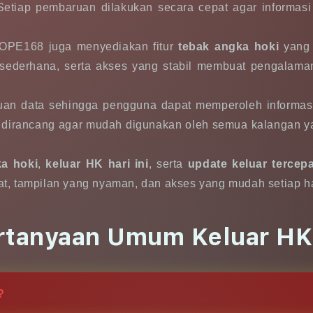
etiap pembaruan dilakukan secara cepat agar informasi 
HOPE168 juga menyediakan fitur
tebak angka hoki
yang 
sederhana, serta akses yang stabil membuat pengalaman
n data sehingga pengguna dapat memperoleh informa
n dirancang agar mudah digunakan oleh semua kalangan ya
ka hoki
,
keluar HK hari ini
, serta
update keluar tercepa
t, tampilan yang nyaman, dan akses yang mudah setiap ha
tanyaan Umum Keluar HK 
?