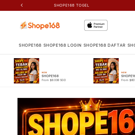
top
SHOPE168 TOGEL
SHOPE168
SHOPE168 LOGIN
SHOPE168 DAFTAR
SH
NEW
NEW
SHOPE168
SHOPE1
From $8.008 SGD
From $80
Skip to
product
information