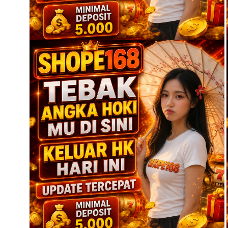
Open
media
4
in
modal