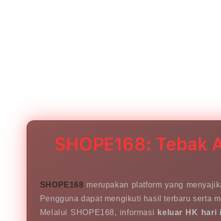
in
modal
SHOPE168: Tebak An
SHOPE168
merupakan platform yang menyajik
Pengguna dapat mengikuti hasil terbaru serta m
Melalui SHOPE168, informasi
keluar HK hari 