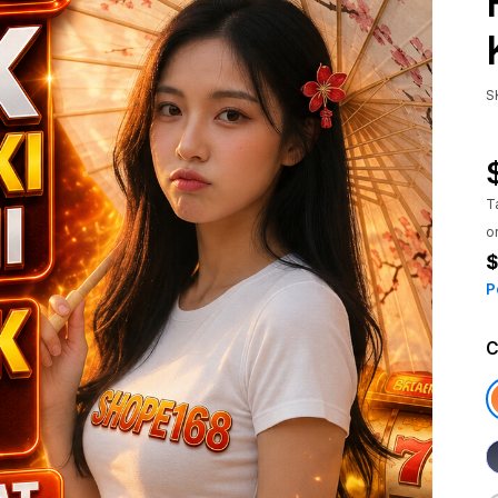
S
T
o
$
P
C